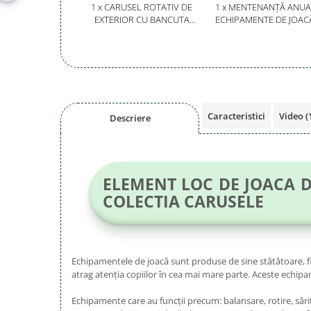
1 x CARUSEL ROTATIV DE
1 x MENTENANȚĂ ANUA
EXTERIOR CU BANCUTA
ECHIPAMENTE DE JOAC
PENTRU 6 COPII - 54OE
SERVICE AUTORIZAT
CONFORM SR EN 117
Caracteristici
Video
(
Descriere
ELEMENT LOC DE JOACA D
COLECTIA CARUSELE
Echipamentele de joacă sunt produse de sine stătătoare, fi
atrag atenția copiilor în cea mai mare parte. Aceste echipam
Echipamente care au funcții precum: balansare, rotire, săritur