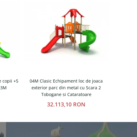
 copii +5
04M Clasic Echipament loc de joaca
05M Clas
 03M
exterior parc din metal cu Scara 2
exterior pa
Tobogane si Cataratoare
32.113,10 RON