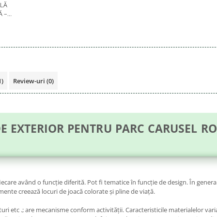
LĂ
Ă –
6
1)
Review-uri
(0)
E EXTERIOR PENTRU PARC CARUSEL R
ecare având o funcție diferită. Pot fi tematice în funcție de design. În gen
ente creează locuri de joacă colorate și pline de viață.
i etc .; are mecanisme conform activității. Caracteristicile materialelor variaz