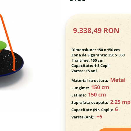
9.338,49 RON
Dimensiune: 150 x 150 cm
Zona de Siguranta: 350 x 350
Inaltime: 150 cm
Capacitate: 1-5 Copii
Varsta: +5 ani
Metal
Material structura:
150 cm
Lungime:
150 cm
Latime:
2.25 m
Suprafata ocupata:
6
Capacitate (Nr. Copii):
+5
Varsta (Ani):