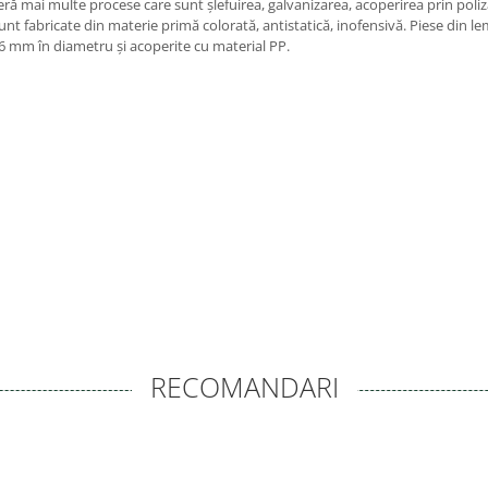
eră mai multe procese care sunt șlefuirea, galvanizarea, acoperirea prin poliz
sunt fabricate din materie primă colorată, antistatică, inofensivă. Piese din 
 16 mm în diametru și acoperite cu material PP.
RECOMANDARI