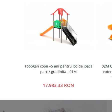
Tobogan copii +5 ani pentru loc de joaca
02M C
parc / gradinita - 01M
exter
17.983,33 RON