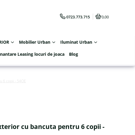
0723.773.715
0,00
RIOR
Mobilier Urban
Iluminat Urban
inantare Leasing locuri de joaca
Blog
u 6 copii - 54OE
xterior cu bancuta pentru 6 copii -