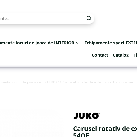
amente locuri de joaca de INTERIOR
Echipamente sport EXTE
Contact
Catalog
F
mente locuri de joaca de EXTERIOR /
Carusel rotativ de exterior cu bancuta pentr
Carusel rotativ de e
54OE