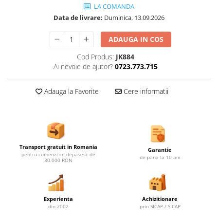
Ghivece de exterior
LA COMANDA
Ghivece din beton
Data de livrare:
Duminica, 13.09.2026
Stalpi stradali
ADAUGA IN COS
Stalpi camere video
Cod Produs:
JK884
Stalpi / bolarzi de delimitare
Ai nevoie de ajutor?
0723.773.715
pentru trotuar
Cismea stradala / gradina
Adauga la Favorite
Cere informatii
Tomberoane si Pubele de Gunoi
Magazie pubele / tomberoane
gunoi
Mobilier urban DIZABILITATI
Transport gratuit in Romania
Garantie
pentru comenzi ce depasesc de
de pana la 10 ani
30.000 RON
Experienta
Achizitionare
din 2002
prin SICAP / SICAP