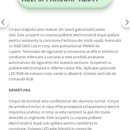
Corpul stalpului este realizat din țeavă galvanizată peste
oțel. Este acoperit cu vopsea pulbere electrostatică după spălare
pentru rezistența la coroziune.Partitura din sticlă opală, iluminată
cu RGB SMD Led in corp, este policarbonat PMMA de
rupere. Terminalul de siguranță și conexiune se află in interiorul
conductei inferioare a carcasei și este posibilă accesarea
automatului de siguranțe din această secțiune. Acoperire cu
pulbere electrostatică in diferite coduri RAL Aplicație opțională
LED RGB de culoare roșie, verde și albastră. Unitate centrală de
comandă RGB
ARMĂTURA
Corpul de iluminat este confecționat din aluminiu turnat. Corpul
de armătură inclus in clasa IP64 protejează echipamentul electric
impotriva prafului, in timp ce este rezistent la apă din toate
direcțiile și unghiurile. Este acoperit cu vopsea pulbere
electrostatică după sub-spălare pentru rezistența la
coroziune. Puterea LED este folosită in corpul de