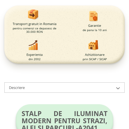
Magazie pubele / tomberoane
gunoi
Mobilier urban
DIZABILITATI
Transport gratuit in Romania
Garantie
pentru comenzi ce depasesc de
de pana la 10 ani
30.000 RON
Experienta
Achizitionare
din 2002
prin SICAP / SICAP
Descriere
STALP DE ILUMINAT
MODERN PENTRU STRAZI,
ALEI SI PARCURI -A2041