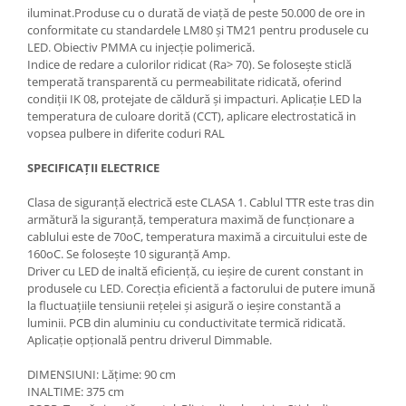
iluminat.Produse cu o durată de viață de peste 50.000 de ore in
conformitate cu standardele LM80 și TM21 pentru produsele cu
LED. Obiectiv PMMA cu injecție polimerică.
Indice de redare a culorilor ridicat (Ra> 70). Se folosește sticlă
temperată transparentă cu permeabilitate ridicată, oferind
condiții IK 08, protejate de căldură și impacturi. Aplicație LED la
temperatura de culoare dorită (CCT), aplicare electrostatică in
vopsea pulbere in diferite coduri RAL
SPECIFICAȚII ELECTRICE
Clasa de siguranță electrică este CLASA 1. Cablul TTR este tras din
armătură la siguranță, temperatura maximă de funcționare a
cablului este de 70oC, temperatura maximă a circuitului este de
160oC. Se folosește 10 siguranță Amp.
Driver cu LED de inaltă eficiență, cu ieșire de curent constant in
produsele cu LED. Corecția eficientă a factorului de putere imună
la fluctuațiile tensiunii rețelei și asigură o ieșire constantă a
luminii. PCB din aluminiu cu conductivitate termică ridicată.
Aplicație opțională pentru driverul Dimmable.
DIMENSIUNI: Lățime: 90 cm
INALTIME: 375 cm