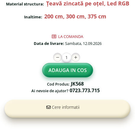
Țeavă zincată pe oțel, Led RGB
Material structura:
Fileu volei / tenis
Reni de craciun pentru exterior
Mese de Ping Pong
200 cm, 300 cm, 375 cm
Foisoare
Inaltime:
Porti fotbal / handball
Mese picnic
LA COMANDA
Panouri PUBLICITARE
Data de livrare:
Sambata, 12.09.2026
Ghivece de exterior
Ghivece din beton
Stalpi stradali
ADAUGA IN COS
Stalpi camere video
JK568
Cod Produs:
0723.773.715
Stalpi / bolarzi de delimitare
Ai nevoie de ajutor?
pentru trotuar
Cismea stradala / gradina
Cere informatii
Tomberoane si Pubele de
Gunoi