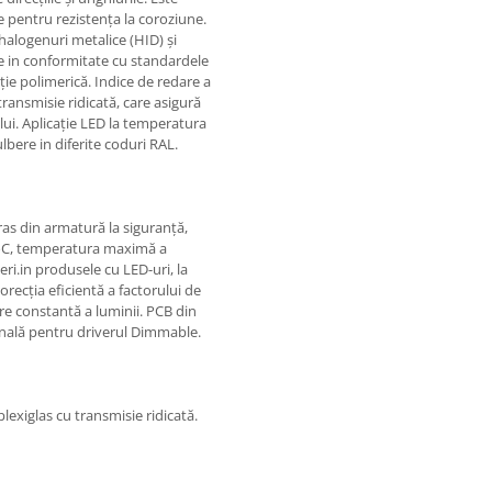
 pentru rezistența la coroziune.
halogenuri metalice (HID) și
e in conformitate cu standardele
ie polimerică. Indice de redare a
transmisie ridicată, care asigură
ului. Aplicație LED la temperatura
lbere in diferite coduri RAL.
ras din armatură la siguranță,
0oC, temperatura maximă a
eri.in produsele cu LED-uri, la
orecția eficientă a factorului de
șire constantă a luminii. PCB din
ională pentru driverul Dimmable.
plexiglas cu transmisie ridicată.