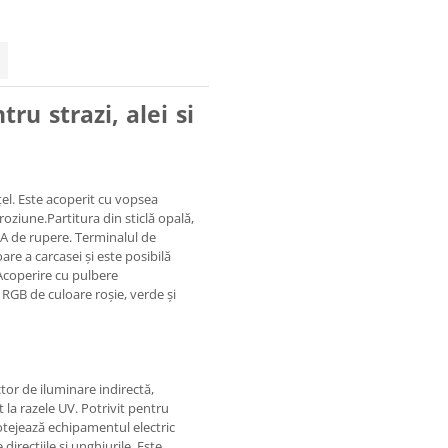
u strazi, alei si
țel. Este acoperit cu vopsea
oziune.Partitura din sticlă opală,
A de rupere. Terminalul de
are a carcasei și este posibilă
Acoperire cu pulbere
D RGB de culoare roșie, verde și
ctor de iluminare indirectă,
t la razele UV. Potrivit pentru
otejează echipamentul electric
direcțiile și unghiurile. Este