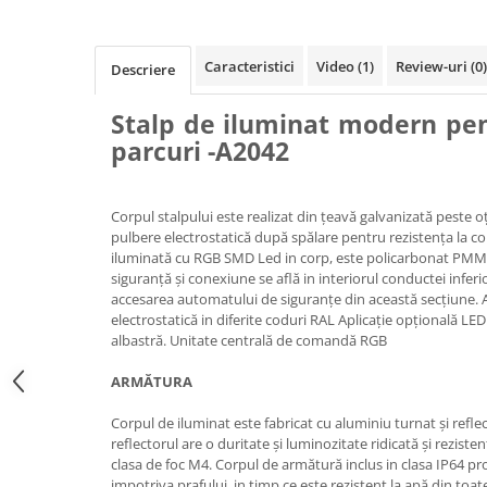
Ghivece de exterior
Ghivece din beton
Stalpi stradali
Caracteristici
Video
(1)
Review-uri
(0)
Descriere
Stalpi camere video
Stalp de iluminat modern pentr
Stalpi / bolarzi de delimitare
parcuri -A2042
pentru trotuar
Cismea stradala / gradina
Tomberoane si Pubele de Gunoi
Corpul stalpului este realizat din țeavă galvanizată peste o
pulbere electrostatică după spălare pentru rezistența la cor
Magazie pubele / tomberoane
iluminată cu RGB SMD Led in corp, este policarbonat PMM
gunoi
siguranță și conexiune se află in interiorul conductei inferio
Mobilier urban DIZABILITATI
accesarea automatului de siguranțe din această secțiune. 
electrostatică in diferite coduri RAL Aplicație opțională LE
albastră. Unitate centrală de comandă RGB
ARMĂTURA
Corpul de iluminat este fabricat cu aluminiu turnat și refle
reflectorul are o duritate și luminozitate ridicată și rezisten
clasa de foc M4. Corpul de armătură inclus in clasa IP64 pr
impotriva prafului, in timp ce este rezistent la apă din toate 