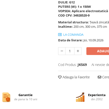
DULIE: G12
PUTERE (W): 1 x 150W
VOPSEA: Aplicare electrostatică
COD CPV: 34928520-9
Material structura:
Țeavă zincată
Inaltime:
200 cm, 300 cm, 375 cm
LA COMANDA
Data de livrare:
Joi, 10.09.2026
ADAUG
Cod Produs:
JK569
Ai nevoie d
Adauga la Favorite
Cere 
Garantie
Experienta
de pana la 10 ani
din 2002