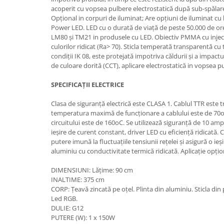
acoperit cu vopsea pulbere electrostatică după sub-spălare
Opțional in corpuri de iluminat; Are opțiuni de iluminat cu 
Power LED. LED cu o durată de viață de peste 50.000 de or
LM80 și TM21 in produsele cu LED. Obiectiv PMMA cu injecț
culorilor ridicat (Ra> 70). Sticla temperată transparentă cu 
condiții IK 08, este protejată impotriva căldurii și a impact
de culoare dorită (CCT), aplicare electrostatică in vopsea pu
SPECIFICAȚII ELECTRICE
Clasa de siguranță electrică este CLASA 1. Cablul TTR este t
temperatura maximă de funcționare a cablului este de 7
circuitului este de 160oC. Se utilizează siguranță de 10 amp
ieșire de curent constant, driver LED cu eficiență ridicată. C
putere imună la fluctuațiile tensiunii rețelei și asigură o ie
aluminiu cu conductivitate termică ridicată. Aplicație opț
DIMENSIUNI: Lățime: 90 cm
INALTIME: 375 cm
CORP: Țeavă zincată pe oțel. Plinta din aluminiu. Sticla din 
Led RGB.
DULIE: G12
PUTERE (W): 1 x 150W