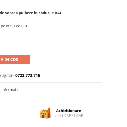
 de vopsea pulbere în codurile RAL
 pe oțel, Led RGB
A IN COS
e ajutor?
0723.773.715
informatii
Achizitionare
prin SICAP / SICAP