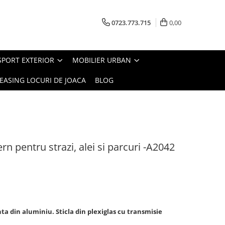
0723.773.715
0,00
SPORT EXTERIOR
MOBILIER URBAN
EASING LOCURI DE JOACA
BLOG
n pentru strazi, alei si parcuri -A2042
ta din aluminiu. Sticla din plexiglas cu transmisie