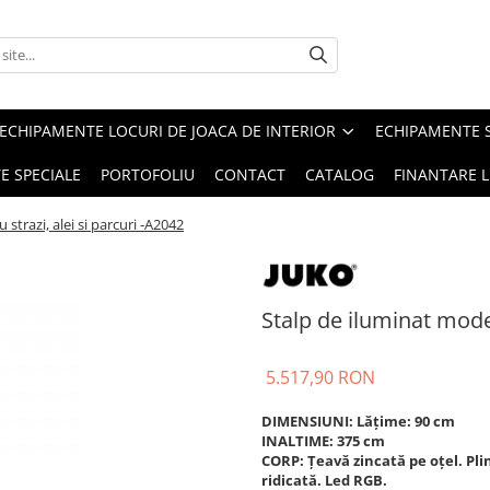
ECHIPAMENTE LOCURI DE JOACA DE INTERIOR
ECHIPAMENTE 
E SPECIALE
PORTOFOLIU
CONTACT
CATALOG
FINANTARE L
strazi, alei si parcuri -A2042
Stalp de iluminat moder
5.517,90 RON
DIMENSIUNI: Lățime: 90 cm
INALTIME: 375 cm
CORP: Țeavă zincată pe oțel. Plin
ridicată. Led RGB.