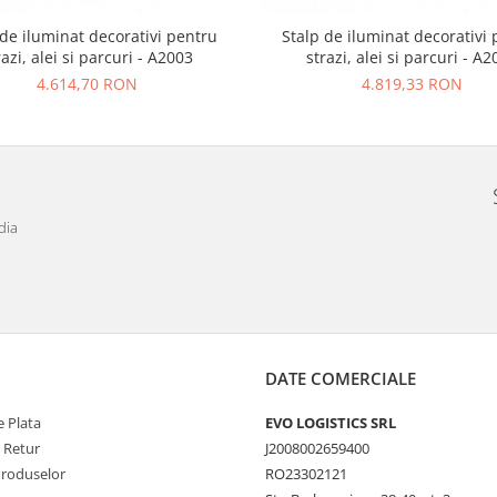
 de iluminat decorativi pentru
Stalp de iluminat decorativi
razi, alei si parcuri - A2003
strazi, alei si parcuri - A
4.614,70 RON
4.819,33 RON
dia
DATE COMERCIALE
 Plata
EVO LOGISTICS SRL
e Retur
J2008002659400
Produselor
RO23302121