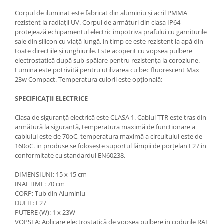
Corpul de iluminat este fabricat din aluminiu și acril PMMA
rezistent la radiații UV. Corpul de armături din clasa IP64
protejează echipamentul electric impotriva prafului cu garniturile
sale din silicon cu viață lungă, in timp ce este rezistent la apă din
toate direcțiile și unghiurile. Este acoperit cu vopsea pulbere
electrostatică după sub-spălare pentru rezistența la coroziune.
Lumina este potrivită pentru utilizarea cu bec fluorescent Max
23w Compact. Temperatura culorii este opțională;
SPECIFICAȚII ELECTRICE
Clasa de siguranță electrică este CLASA 1. Cablul TTR este tras din
armătură la siguranță, temperatura maximă de funcționare a
cablului este de 70oC, temperatura maximă a circuitului este de
160oC. in produse se folosește suportul lămpii de porțelan E27 in
conformitate cu standardul EN60238.
DIMENSIUNI: 15 x 15 cm
INALTIME: 70 cm
CORP: Tub din Aluminiu
DULIE: E27
PUTERE (W): 1 x 23W
VOPSEA: Aplicare electrostatică de vopsea pulbere in codurile RAL