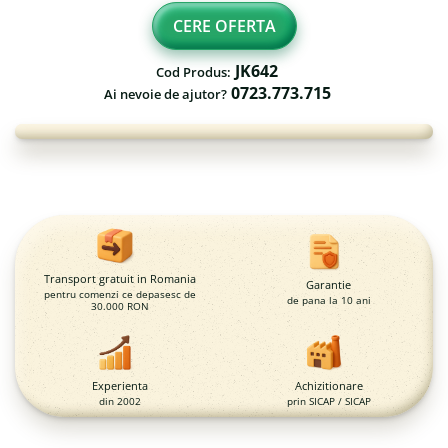
Fileu volei / tenis
Reni de craciun pentru exterior
CERE OFERTA
Mese de Ping Pong
Foisoare
JK642
Cod Produs:
Porti fotbal / handball
Mese picnic
0723.773.715
Ai nevoie de ajutor?
Panouri PUBLICITARE
Ghivece de exterior
Ghivece din beton
Stalpi stradali
Stalpi camere video
Transport gratuit in Romania
Garantie
pentru comenzi ce depasesc de
Stalpi / bolarzi de delimitare
de pana la 10 ani
30.000 RON
pentru trotuar
Cismea stradala / gradina
Tomberoane si Pubele de
Experienta
Achizitionare
din 2002
prin SICAP / SICAP
Gunoi