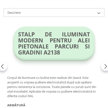
Magazie pubele / tomberoane
gunoi
Mobilier urban
Descriere
DIZABILITATI
STALP DE ILUMINAT
MODERN PENTRU ALEI
PIETONALE PARCURI SI
GRADINI A2138
Corpul de iluminare cu buline este realizat din țeavă. Este
acoperit cu vopsea pulbere electrostatică după sub-spălare
pentru rezistența la coroziune. Toate piesele cu șurub sunt din
oțel inoxidabil. Aplicație de vopsea cu pulbere electrostatică in
diferite coduri RAL
ARMĂTURĂ