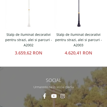
Stalp de iluminat decorativi
Stalp de iluminat decorativi
pentru strazi, alei si parcuri -
pentru strazi, alei si parcuri -
p
A2002
A2003
3.659,62 RON
4.620,41 RON
SOCIAL
Urmareste-ne in social media