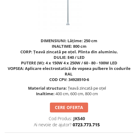
Figurine pe arc
Pardoseli
Echipamente fitness cu Panouri
Leagane pentru copii
Pavele si dale tartan (cauciuc)
Echipamente fitness exterior
Panouri interactive educationale
Tartan turnat
Echipamente fitness pentru batrani
Tobogane exterior
Rastel biciclete
/ adulti
Trambuline exterior
Pergole parcuri
Echipamente fitness pentru copii
DIMENSIUNI: Lățime: 250 cm
INALTIME: 800 cm
Echipamente Terenuri de Sport
Decoratiuni urbane
CORP: Țeavă zincată pe oțel. Plinta din aluminiu.
Cosuri de baschet
Brazi artificiali pentru exterior
DULIE: E40 / LED
PUTERE (W): 4 x 150W 4 x 250W / 60 - 80 - 100W LED
Fileu volei / tenis
Decoratiuni de Paste
VOPSEA: Aplicare electrostatică de vopsea pulbere în codurile
Mese de Ping Pong
Figurine de craciun pentru exterior
RAL
COD CPV: 34928510-6
Porti fotbal / handball
Globuri de craciun pentru exterior
Material structura:
Țeavă zincată pe oțel
Ornamente de craciun pentru
Inaltime:
400 cm, 600 cm, 800 cm
exterior
Reni de craciun pentru exterior
CERE OFERTA
Foisoare
Cod Produs:
JK540
Mese picnic
Ai nevoie de ajutor?
0723.773.715
Panouri PUBLICITARE