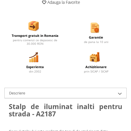
Ghivece de exterior
Adauga la Favorite
Ghivece din beton
Stalpi stradali
Stalpi camere video
Stalpi / bolarzi de delimitare
Transport gratuit in Romania
Garantie
pentru trotuar
pentru comenzi ce depasesc de
de pana la 10 ani
30.000 RON
Cismea stradala / gradina
Tomberoane si Pubele de Gunoi
Magazie pubele / tomberoane
Experienta
Achizitionare
gunoi
din 2002
prin SICAP / SICAP
Mobilier urban DIZABILITATI
Descriere
Stalp de iluminat inalti pentru
strada - A2187