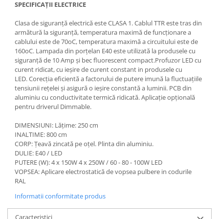
SPECIFICAȚII ELECTRICE
Clasa de siguranță electrică este CLASA 1. Cablul TTR este tras din
armătură la siguranță, temperatura maximă de funcționare a
cablului este de 70oC, temperatura maximă a circuitului este de
160oC. Lampada din porțelan E40 este utilizată la produsele cu
siguranță de 10 Amp și bec fluorescent compact.Profuzor LED cu
curent ridicat, cu ieșire de curent constant in produsele cu
LED. Corecția eficientă a factorului de putere imună la fluctuațiile
tensiunii rețelei și asigură o ieșire constantă a luminii. PCB din
aluminiu cu conductivitate termică ridicată. Aplicație opțională
pentru driverul Dimmable.
DIMENSIUNI: Lățime: 250 cm
INALTIME: 800 cm
CORP: Țeavă zincată pe oțel. Plinta din aluminiu.
DULIE: E40 / LED
PUTERE (W): 4 x 150W 4 x 250W / 60 - 80 - 100W LED
VOPSEA: Aplicare electrostatică de vopsea pulbere in codurile
RAL
Informatii conformitate produs
Caracteristici