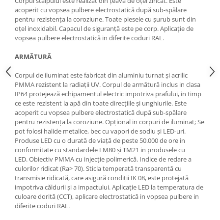
Corpul stalpului este realizat din țeavă de oțel zincat. Este
acoperit cu vopsea pulbere electrostatică după sub-spălare
pentru rezistența la coroziune. Toate piesele cu șurub sunt din
oțel inoxidabil. Capacul de siguranță este pe corp. Aplicație de
vopsea pulbere electrostatică in diferite coduri RAL.
ARMĂTURĂ
Corpul de iluminat este fabricat din aluminiu turnat și acrilic
PMMA rezistent la radiații UV. Corpul de armătură inclus in clasa
IP64 protejează echipamentul electric impotriva prafului, in timp
ce este rezistent la apă din toate direcțiile și unghiurile. Este
acoperit cu vopsea pulbere electrostatică după sub-spălare
pentru rezistența la coroziune. Opțional in corpuri de iluminat; Se
pot folosi halide metalice, bec cu vapori de sodiu și LED-uri.
Produse LED cu o durată de viață de peste 50.000 de ore in
conformitate cu standardele LM80 și TM21 in produsele cu
LED. Obiectiv PMMA cu injecție polimerică. Indice de redare a
culorilor ridicat (Ra> 70). Sticla temperată transparentă cu
transmisie ridicată, care asigură condiții IK 08, este protejată
impotriva căldurii și a impactului. Aplicație LED la temperatura de
culoare dorită (CCT), aplicare electrostatică in vopsea pulbere in
diferite coduri RAL.