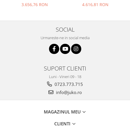
- A2002
- A2003
3.656,76 RON
4.616,81 RON
SOCIAL
Urmareste-ne in social media
SUPORT CLIENTI
Luni - Vineri 09 - 18
0723.773.715
info@juko.ro
MAGAZINUL MEU
CLIENTI