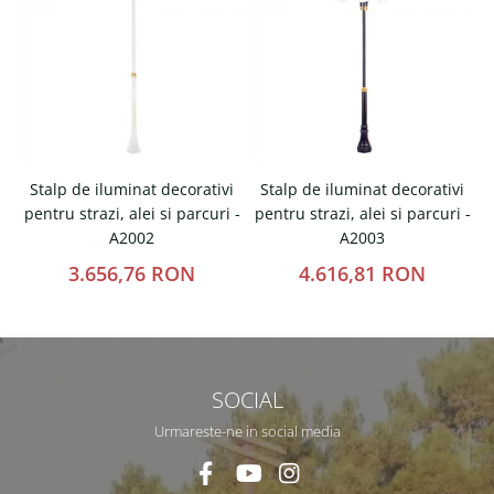
Stalp de iluminat decorativi
Stalp de iluminat decorativi
pentru strazi, alei si parcuri -
pentru strazi, alei si parcuri -
p
A2002
A2003
3.656,76 RON
4.616,81 RON
SOCIAL
Urmareste-ne in social media