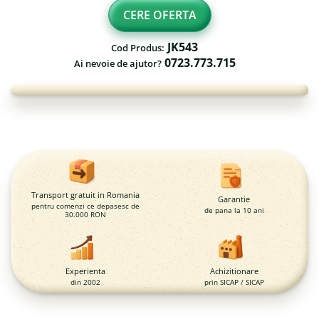
Fileu volei / tenis
CERE OFERTA
Reni de craciun pentru exterior
Mese de Ping Pong
Foisoare
JK543
Cod Produs:
Porti fotbal / handball
0723.773.715
Ai nevoie de ajutor?
Mese picnic
Panouri PUBLICITARE
Ghivece de exterior
Ghivece din beton
Stalpi stradali
Stalpi camere video
Transport gratuit in Romania
Garantie
pentru comenzi ce depasesc de
de pana la 10 ani
Stalpi / bolarzi de delimitare
30.000 RON
pentru trotuar
Cismea stradala / gradina
Experienta
Achizitionare
Tomberoane si Pubele de
din 2002
prin SICAP / SICAP
Gunoi