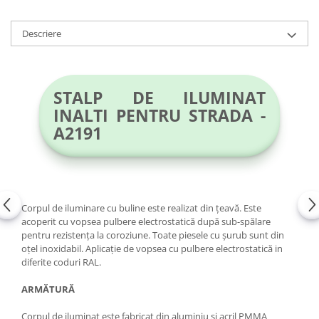
Magazie pubele / tomberoane
gunoi
Descriere
Mobilier urban
DIZABILITATI
STALP DE ILUMINAT
INALTI PENTRU STRADA -
A2191
Corpul de iluminare cu buline este realizat din țeavă. Este
acoperit cu vopsea pulbere electrostatică după sub-spălare
pentru rezistența la coroziune. Toate piesele cu șurub sunt din
oțel inoxidabil. Aplicație de vopsea cu pulbere electrostatică in
diferite coduri RAL.
ARMĂTURĂ
Corpul de iluminat este fabricat din aluminiu și acril PMMA