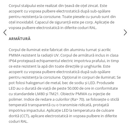
Corpul stalpului este realizat din țeavă de oțel zincat. Este
acoperit cu vopsea pulbere electrostatică după sub-spălare
pentru rezistența la coroziune. Toate piesele cu șurub sunt din
oțel inoxidabil. Capacul de siguranță este pe corp. Aplicație de
vopsea pulbere electrostatică in diferite coduri RAL.
ARMĂTURĂ
Corpul de iluminat este fabricat din aluminiu turnat și acrilic
PMMA rezistent la radiații UV. Corpul de armătură inclus in clasa
IP64 protejează echipamentul electric impotriva prafului, in timp
ce este rezistent la apă din toate direcțiile și unghiurile. Este
acoperit cu vopsea pulbere electrostatică după sub-spălare
pentru rezistența la coroziune. Opțional in corpuri de iluminat; Se
pot folosi halogenuri de metal, bec de sodiu și LED. Produsele
LED au o durată de viață de peste 50.000 de ore in conformitate
cu standardele LM80 și TM21. Obiectiv PMMA cu injecție de
polimer. Indice de redare a culorilor (Ra> 70). se folosește o sticlă
temperată transparentă cu o transmisie ridicată, protejată
impotriva impactului. Aplicație LED la temperatura de culoare
dorită (CCT), aplicare electrostatică in vopsea pulbere in diferite
coduri RAL.