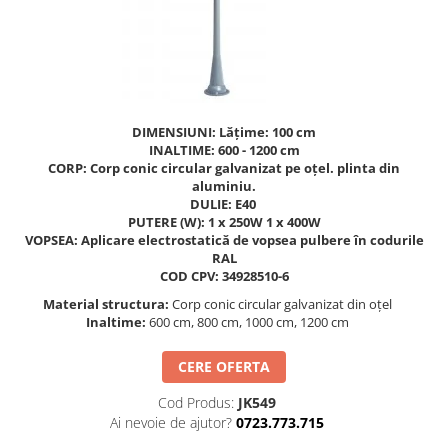
Figurine pe arc
Pardoseli
Echipamente fitness cu Panouri
Leagane pentru copii
Pavele si dale tartan (cauciuc)
Echipamente fitness exterior
Panouri interactive educationale
Tartan turnat
Echipamente fitness pentru batrani
Tobogane exterior
Rastel biciclete
/ adulti
Trambuline exterior
Pergole parcuri
Echipamente fitness pentru copii
DIMENSIUNI: Lățime: 100 cm
INALTIME: 600 - 1200 cm
Echipamente Terenuri de Sport
Decoratiuni urbane
CORP: Corp conic circular galvanizat pe oțel. plinta din
Cosuri de baschet
Brazi artificiali pentru exterior
aluminiu.
DULIE: E40
Fileu volei / tenis
Decoratiuni de Paste
PUTERE (W): 1 x 250W 1 x 400W
Mese de Ping Pong
Figurine de craciun pentru exterior
VOPSEA: Aplicare electrostatică de vopsea pulbere în codurile
RAL
Porti fotbal / handball
Globuri de craciun pentru exterior
COD CPV: 34928510-6
Ornamente de craciun pentru
Material structura:
Corp conic circular galvanizat din oțel
exterior
Inaltime:
600 cm, 800 cm, 1000 cm, 1200 cm
Reni de craciun pentru exterior
Foisoare
CERE OFERTA
Mese picnic
Cod Produs:
JK549
Panouri PUBLICITARE
Ai nevoie de ajutor?
0723.773.715