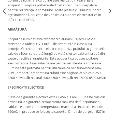
Corpul de iluminare cu buline este realizat din țeavă. Este
acoperit cu vopsea pulbere electrostatică după sub-spălare
pentru rezistența la coroziune. Toate piesele cu șurub sunt din
oțel inoxidabil. Aplicație de vopsea cu pulbere electrostatică in
diferite coduri RAL
ARMĂTURĂ
Corpul de iluminat este fabricat din aluminiu și acril PMMA
rezistent la radiații UV. Corpul de armături din clasa IP64
protejează echipamentul electric impotriva prafului cu garniturile
sale de silicon cu durată lungă de viață și este rezistent la apă din
toate direcțiile și unghiurile. Este acoperit cu vopsea pulbere
electrostatică după sub-spălare pentru rezistența la coroziune.
Lumina este potrivită pentru utilizarea cu bec fluorescent Max
23w Compact.Temperatura culorii este opțională; Alb cald 2500-
3300 Kelvin alb natural 4000-4500 Kelvin alb rece 5000-6500 Kelvin
SPECIFICAȚII ELECTRICE
Clasa de siguranță electrică este CLASA 1. Cablul TTR este tras din
armatură la siguranță, temperatura maximă de funcționare a
cablului este de 70oC, temperatura maximă a circuitului este de
160oC. in produse se folosește suportul lămpii de porțelan E27 in