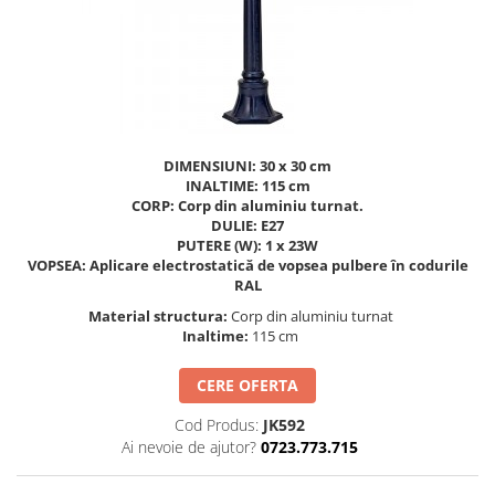
Figurine pe arc
Pardoseli
Echipamente fitness cu Panouri
Leagane pentru copii
Pavele si dale tartan (cauciuc)
Echipamente fitness exterior
Panouri interactive educationale
Tartan turnat
Echipamente fitness pentru batrani
Tobogane exterior
Rastel biciclete
/ adulti
Trambuline exterior
Pergole parcuri
Echipamente fitness pentru copii
DIMENSIUNI: 30 x 30 cm
Echipamente Terenuri de Sport
Decoratiuni urbane
INALTIME: 115 cm
Cosuri de baschet
Brazi artificiali pentru exterior
CORP: Corp din aluminiu turnat.
DULIE: E27
Fileu volei / tenis
Decoratiuni de Paste
PUTERE (W): 1 x 23W
Mese de Ping Pong
Figurine de craciun pentru exterior
VOPSEA: Aplicare electrostatică de vopsea pulbere în codurile
RAL
Porti fotbal / handball
Globuri de craciun pentru exterior
Material structura:
Corp din aluminiu turnat
Ornamente de craciun pentru
Inaltime:
115 cm
exterior
Reni de craciun pentru exterior
CERE OFERTA
Foisoare
Cod Produs:
JK592
Mese picnic
Ai nevoie de ajutor?
0723.773.715
Panouri PUBLICITARE