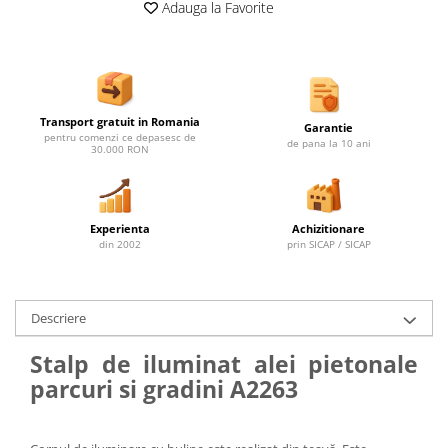
Ghivece de exterior
Adauga la Favorite
Ghivece din beton
Stalpi stradali
Stalpi camere video
Stalpi / bolarzi de delimitare
Transport gratuit in Romania
Garantie
pentru trotuar
pentru comenzi ce depasesc de
de pana la 10 ani
30.000 RON
Cismea stradala / gradina
Tomberoane si Pubele de Gunoi
Magazie pubele / tomberoane
Experienta
Achizitionare
gunoi
din 2002
prin SICAP / SICAP
Mobilier urban DIZABILITATI
Descriere
Stalp de iluminat alei pietonale
parcuri si gradini A2263