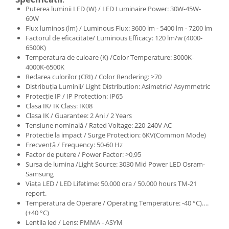
Puterea luminii LED (W) / LED Luminaire Power: 30W-45W-
60W
Flux luminos (lm) / Luminous Flux: 3600 lm - 5400 lm - 7200 lm
Factorul de eficacitate/ Luminous Efficacy: 120 lm/w (4000-
6500K)
Temperatura de culoare (K) /Color Temperature: 3000K-
4000K-6500K
Redarea culorilor (CRI) / Color Rendering: >70
Distribuția Luminii/ Light Distribution: Asimetric/ Asymmetric
Protecție IP / IP Protection: IP65
Clasa IK/ IK Class: IK08
Clasa IK / Guarantee: 2 Ani / 2 Years
Tensiune nominală / Rated Voltage: 220-240V AC
Protectie la impact / Surge Protection: 6KV(Common Mode)
Frecvență / Frequency: 50-60 Hz
Factor de putere / Power Factor: >0,95
Sursa de lumina /Light Source: 3030 Mid Power LED Osram-
Samsung
Viața LED / LED Lifetime: 50.000 ora / 50.000 hours TM-21
report.
Temperatura de Operare / Operating Temperature: -40 °C)….
(+40 °C)
Lentila led / Lens: PMMA - ASYM