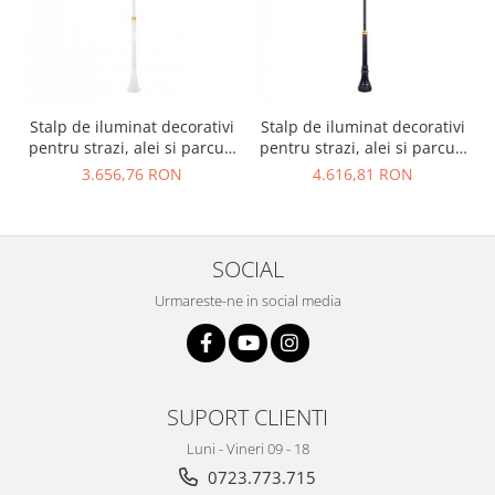
Stalp de iluminat decorativi
Stalp de iluminat decorativi
pentru strazi, alei si parcuri
pentru strazi, alei si parcuri
- A2002
- A2003
3.656,76 RON
4.616,81 RON
SOCIAL
Urmareste-ne in social media
SUPORT CLIENTI
Luni - Vineri 09 - 18
0723.773.715