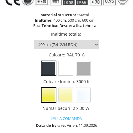
Ghivece de exterior
Ghivece din beton
Material structura:
Metal
Stalpi stradali
Inaltime:
400 cm, 500 cm, 600 cm
Fisa Tehnica:
Descarca fisa tehnica
Stalpi camere video
Inaltime totala
:
Stalpi / bolarzi de delimitare
pentru trotuar
Cismea stradala / gradina
Culoare
: RAL 7016
Tomberoane si Pubele de Gunoi
Magazie pubele / tomberoane
gunoi
Mobilier urban DIZABILITATI
Culoare lumina
: 3000 K
Numar becuri
:
2 x 30 W
LA COMANDA
Data de livrare:
Vineri, 11.09.2026