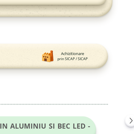
Achizitionare
prin SICAP / SICAP
N ALUMINIU SI BEC LED -