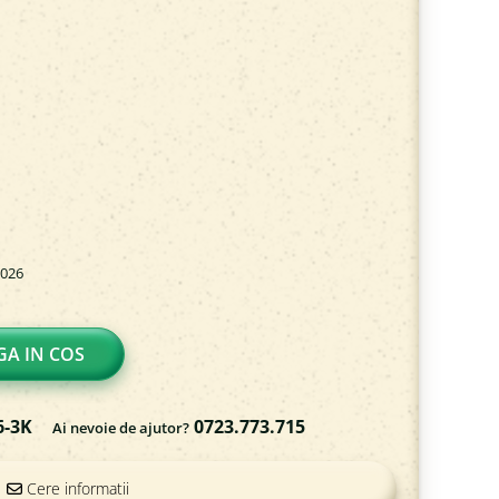
2026
A IN COS
6-3K
0723.773.715
Ai nevoie de ajutor?
Cere informatii