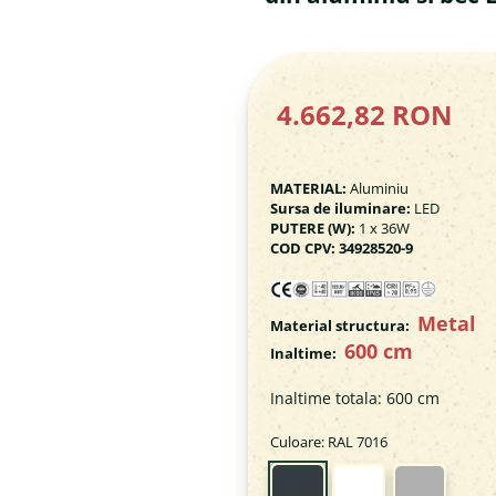
4.662,82 RON
MATERIAL:
Aluminiu
Sursa de iluminare:
LED
PUTERE (W):
1 x 36W
COD CPV: 34928520-9
Metal
Material structura:
600 cm
Inaltime:
Inaltime totala
:
600 cm
Culoare
: RAL 7016