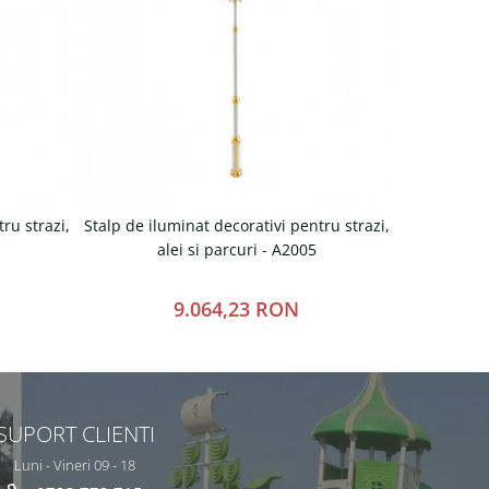
ru strazi,
Stalp de iluminat decorativi pentru strazi,
Stalp de ilu
alei si parcuri - A2005
a
9.064,23 RON
SUPORT CLIENTI
Luni - Vineri 09 - 18