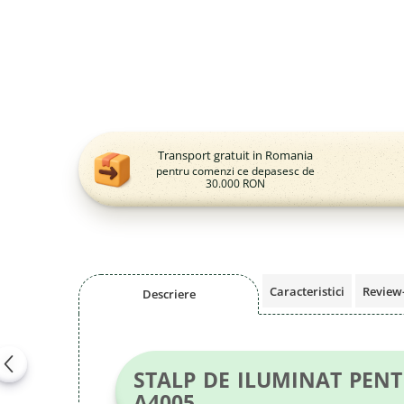
Magazie pubele / tomberoane
gunoi
Mobilier urban
DIZABILITATI
Transport gratuit in Romania
pentru comenzi ce depasesc de
30.000 RON
Caracteristici
Review
Descriere
STALP DE ILUMINAT PENT
A4005