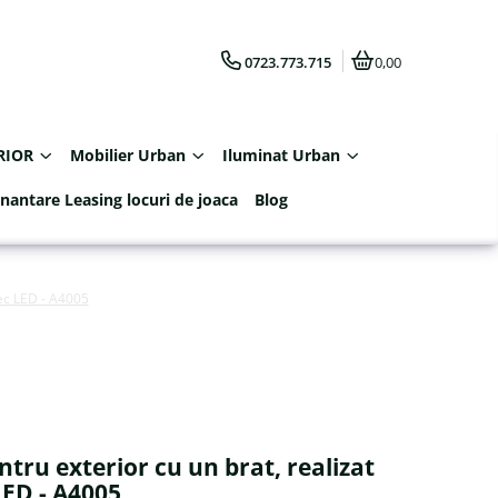
0723.773.715
0,00
RIOR
Mobilier Urban
Iluminat Urban
inantare Leasing locuri de joaca
Blog
bec LED - A4005
ntru exterior cu un brat, realizat
LED - A4005