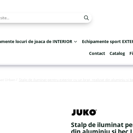
amente locuri de joaca de INTERIOR
Echipamente sport EXTE
Contact
Catalog
F
nat Urban /
Stalp de iluminat pentru exterior cu un brat, realizat din aluminiu si 
Stalp de iluminat pe
din aluminiu si bec 