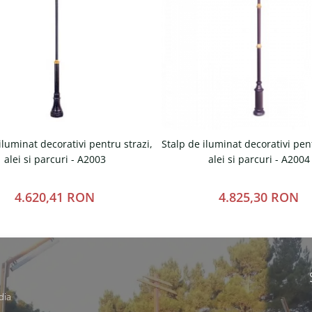
iluminat decorativi pentru strazi,
Stalp de iluminat decorativi pent
alei si parcuri - A2003
alei si parcuri - A2004
4.620,41 RON
4.825,30 RON
dia