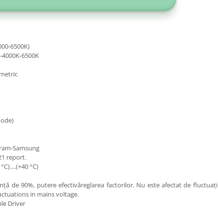
4000-6500K)
K-4000K-6500K
mmetric
Mode)
Osram-Samsung
21 report.
°C)….(+40 °C)
iență de 90%, putere efectivăreglarea factorilor. Nu este afectat de fluctua
luctuations in mains voltage.
le Driver