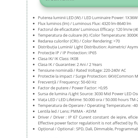
Puterea luminii LED (W) / LED Luminaire Power: 1X36W
Flux luminos (lm) / Luminous Flux: 4320 lm-8640 lm
Factorul de eficacitate/ Luminous Efficacy: 120 lm/w (
Temperatura de culoare (K) /Color Temperature: 3000
Redarea culorilor (CRI) / Color Rendering: >70
Distribuția Luminii/ Light Distribution: Asimetric/ Asy
Protecție IP / IP Protection: IP65
Clasa IK/ IK Class: IK08
Clasa IK / Guarantee: 2 Ani / 2 Years
Tensiune nominală / Rated Voltage: 220-240V AC
Protectie la impact / Surge Protection: 6KV(Common 
Frecvență / Frequency: 50-60 Hz
Factor de putere / Power Factor: >0,95
Sursa de lumina /Light Source: 3030 Mid Power LED 
Viața LED / LED Lifetime: 50.000 ora / 50.000 hours TM-
Temperatura de Operare / Operating Temperature: -40 
Lentila led / Lens: PMMA - ASYM
Driver / Driver : IP 67 Curent constant de ieșire, efic
Effective power factor regulationIt is not affected by f
Opțional / Optional : SPD, Dali, Dimmable, Programmab