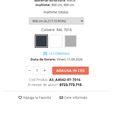
Material structura:
Metal
Ghivece de exterior
Inaltime:
800 cm, 900 cm
Ghivece din beton
Inaltime totala
:
Stalpi stradali
Stalpi camere video
Culoare
: RAL 7016
Stalpi / bolarzi de delimitare
pentru trotuar
Cismea stradala / gradina
Tomberoane si Pubele de Gunoi
LA COMANDA
Magazie pubele / tomberoane
Data de livrare:
Vineri, 11.09.2026
gunoi
Mobilier urban DIZABILITATI
ADAUGA IN COS
Cod Produs:
AS_A4042-8T-7016
Ai nevoie de ajutor?
0723.773.715
Adauga la Favorite
Cere informatii