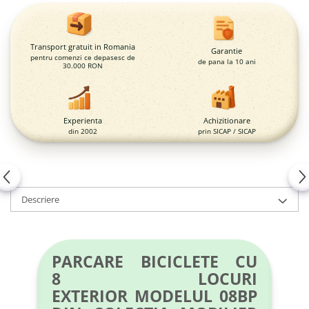
Magazie pubele / tomberoane
gunoi
Mobilier urban
Transport gratuit in Romania
Garantie
DIZABILITATI
pentru comenzi ce depasesc de
de pana la 10 ani
30.000 RON
Experienta
Achizitionare
din 2002
prin SICAP / SICAP
Descriere
PARCARE BICICLETE CU
8 LOCURI
EXTERIOR MODELUL 08BP