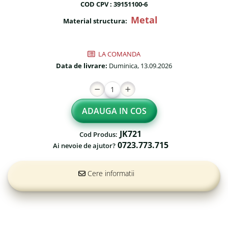
COD CPV : 39151100-6
Fileu volei / tenis
Reni de craciun pentru exterior
Metal
Material structura:
Mese de Ping Pong
Foisoare
Porti fotbal / handball
Mese picnic
LA COMANDA
Panouri PUBLICITARE
Data de livrare:
Duminica, 13.09.2026
Ghivece de exterior
Ghivece din beton
ADAUGA IN COS
Stalpi stradali
JK721
Cod Produs:
Stalpi camere video
0723.773.715
Ai nevoie de ajutor?
Stalpi / bolarzi de delimitare
pentru trotuar
Cere informatii
Cismea stradala / gradina
Tomberoane si Pubele de
Gunoi