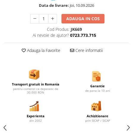
Ghivece de exterior
Data de livrare:
Joi, 10.09.2026
Ghivece din beton
Stalpi stradali
ADAUGA IN COS
Stalpi camere video
Cod Produs:
JK669
Stalpi / bolarzi de delimitare
Ai nevoie de ajutor?
0723.773.715
pentru trotuar
Cismea stradala / gradina
Adauga la Favorite
Cere informatii
Tomberoane si Pubele de Gunoi
Magazie pubele / tomberoane
gunoi
Mobilier urban DIZABILITATI
Transport gratuit in Romania
Garantie
pentru comenzi ce depasesc de
de pana la 10 ani
30.000 RON
Experienta
Achizitionare
din 2002
prin SICAP / SICAP