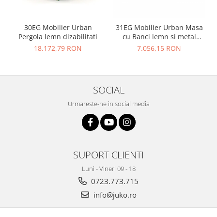
30EG Mobilier Urban
31EG Mobilier Urban Masa
Pergola lemn dizabilitati
cu Banci lemn si metal
dizabilitati
18.172,79 RON
7.056,15 RON
SOCIAL
Urmareste-ne in social media
SUPORT CLIENTI
Luni - Vineri 09 - 18
0723.773.715
info@juko.ro