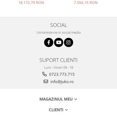
dizabilitati
18.172,79 RON
7.056,15 RON
SOCIAL
Urmareste-ne in social media
SUPORT CLIENTI
Luni - Vineri 09 - 18
0723.773.715
info@juko.ro
MAGAZINUL MEU
CLIENTI