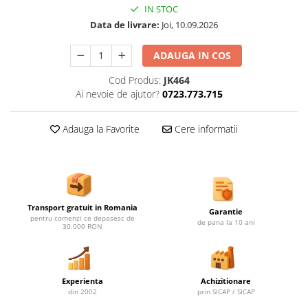
Ghivece de exterior
IN STOC
Ghivece din beton
Data de livrare:
Joi, 10.09.2026
Stalpi stradali
ADAUGA IN COS
Stalpi camere video
Cod Produs:
JK464
Stalpi / bolarzi de delimitare
Ai nevoie de ajutor?
0723.773.715
pentru trotuar
Cismea stradala / gradina
Adauga la Favorite
Cere informatii
Tomberoane si Pubele de Gunoi
Magazie pubele / tomberoane
gunoi
Mobilier urban DIZABILITATI
Transport gratuit in Romania
Garantie
pentru comenzi ce depasesc de
de pana la 10 ani
30.000 RON
Experienta
Achizitionare
din 2002
prin SICAP / SICAP