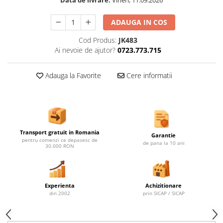
Data de livrare:
Vineri, 11.09.2026
Ghivece de exterior
Ghivece din beton
ADAUGA IN COS
Stalpi stradali
Cod Produs:
JK483
Stalpi camere video
Ai nevoie de ajutor?
0723.773.715
Stalpi / bolarzi de delimitare
pentru trotuar
Adauga la Favorite
Cere informatii
Cismea stradala / gradina
Tomberoane si Pubele de Gunoi
Magazie pubele / tomberoane
gunoi
Transport gratuit in Romania
Mobilier urban DIZABILITATI
Garantie
pentru comenzi ce depasesc de
de pana la 10 ani
30.000 RON
Experienta
Achizitionare
din 2002
prin SICAP / SICAP