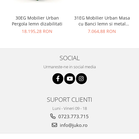
30EG Mobilier Urban
31EG Mobilier Urban Masa
Pergola lemn dizabilitati
cu Banci lemn si metal
dizabilitati
18.195,28 RON
7.064,88 RON
SOCIAL
Urmareste-ne in social media
SUPORT CLIENTI
Luni - Vineri 09 - 18
0723.773.715
info@juko.ro