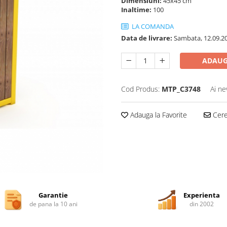
Dimensiuni:
45x45 cm
Inaltime:
100
LA COMANDA
Data de livrare:
Sambata, 12.09.2
ADAUG
Cod Produs:
MTP_C3748
Ai ne
Adauga la Favorite
Cere 
Garantie
Experienta
de pana la 10 ani
din 2002