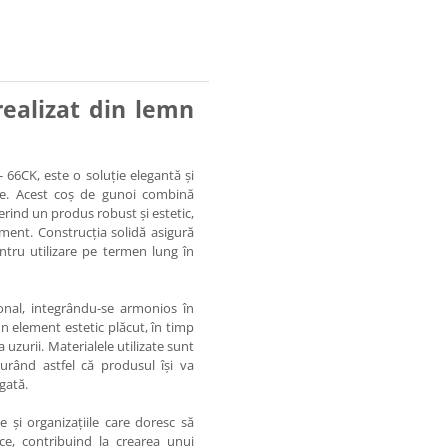
realizat din lemn
- 66CK, este o soluție elegantă și
ice. Acest coș de gunoi combină
erind un produs robust și estetic,
ement. Construcția solidă asigură
pentru utilizare pe termen lung în
nal, integrându-se armonios în
un element estetic plăcut, în timp
 uzurii. Materialele utilizate sunt
gurând astfel că produsul își va
gată.
e și organizațiile care doresc să
ce, contribuind la crearea unui