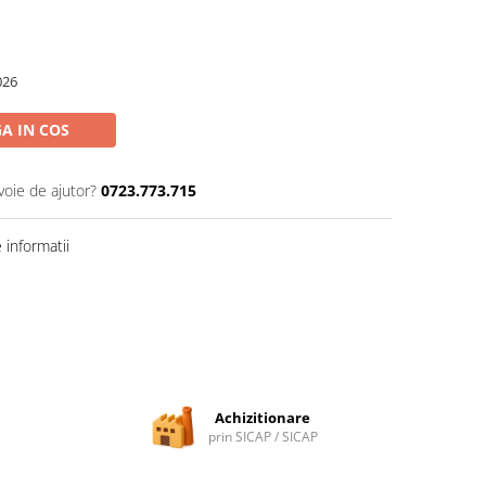
026
A IN COS
voie de ajutor?
0723.773.715
informatii
Achizitionare
prin SICAP / SICAP