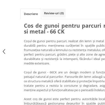
Ghivece de exterior
Ghivece din beton
Review-uri
(0)
Descriere
Stalpi stradali
Stalpi camere video
Cos de gunoi pentru parcuri 
Stalpi / bolarzi de delimitare
si metal - 66 CK
pentru trotuar
Cismea stradala / gradina
Coșul de gunoi pentru parcuri, realizat din lemn și metal 
durabilă pentru menținerea curățeniei în spațiile publ
Tomberoane si Pubele de Gunoi
frumusețea naturală a lemnului cu rezistența metalului, of
Magazie pubele / tomberoane
perfect pentru parcuri, grădini, piețe și alte zone de agr
gunoi
durabilitate și rezistență la intemperii, făcându-l ideal 
mediile exterioare.
Mobilier urban DIZABILITATI
Coșul de gunoi - 66CK are un design modern și funcțio
peisajul natural al parcurilor. Panourile din lemn adaugă 
ce structura metalică oferă stabilitate și protecție împotriva
tratate pentru a rezista la coroziune și degradare, asi
menține aspectul și funcționalitatea pe o perioadă îndelun
Acest coș de gunoi este perfect pentru autoritățile local
îmbunătățească gestionarea deșeurilor în spațiile publi