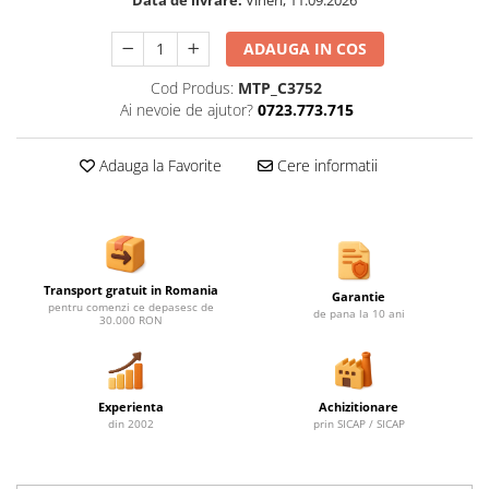
Data de livrare:
Vineri, 11.09.2026
Ghivece de exterior
Ghivece din beton
ADAUGA IN COS
Stalpi stradali
Cod Produs:
MTP_C3752
Stalpi camere video
Ai nevoie de ajutor?
0723.773.715
Stalpi / bolarzi de delimitare
pentru trotuar
Adauga la Favorite
Cere informatii
Cismea stradala / gradina
Tomberoane si Pubele de Gunoi
Magazie pubele / tomberoane
gunoi
Transport gratuit in Romania
Mobilier urban DIZABILITATI
Garantie
pentru comenzi ce depasesc de
de pana la 10 ani
30.000 RON
Experienta
Achizitionare
din 2002
prin SICAP / SICAP