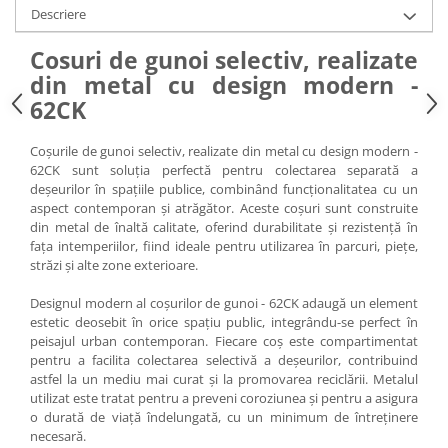
Descriere
Cosuri de gunoi selectiv, realizate
din metal cu design modern -
62CK
Coșurile de gunoi selectiv, realizate din metal cu design modern -
62CK sunt soluția perfectă pentru colectarea separată a
deșeurilor în spațiile publice, combinând funcționalitatea cu un
aspect contemporan și atrăgător. Aceste coșuri sunt construite
din metal de înaltă calitate, oferind durabilitate și rezistență în
fața intemperiilor, fiind ideale pentru utilizarea în parcuri, piețe,
străzi și alte zone exterioare.
Designul modern al coșurilor de gunoi - 62CK adaugă un element
estetic deosebit în orice spațiu public, integrându-se perfect în
peisajul urban contemporan. Fiecare coș este compartimentat
pentru a facilita colectarea selectivă a deșeurilor, contribuind
astfel la un mediu mai curat și la promovarea reciclării. Metalul
utilizat este tratat pentru a preveni coroziunea și pentru a asigura
o durată de viață îndelungată, cu un minimum de întreținere
necesară.