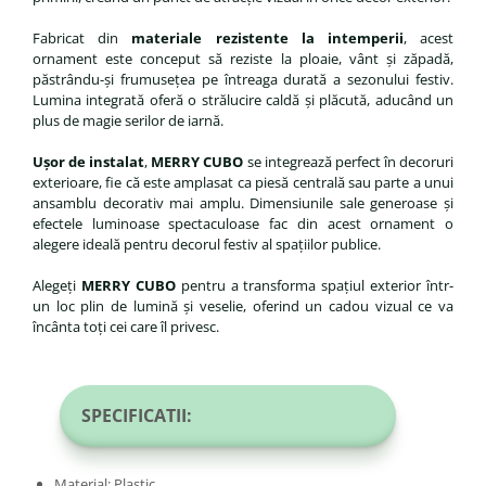
Fabricat din
materiale rezistente la intemperii
, acest
ornament este conceput să reziste la ploaie, vânt și zăpadă,
păstrându-și frumusețea pe întreaga durată a sezonului festiv.
Lumina integrată oferă o strălucire caldă și plăcută, aducând un
plus de magie serilor de iarnă.
Ușor de instalat
,
MERRY CUBO
se integrează perfect în decoruri
exterioare, fie că este amplasat ca piesă centrală sau parte a unui
ansamblu decorativ mai amplu. Dimensiunile sale generoase și
efectele luminoase spectaculoase fac din acest ornament o
alegere ideală pentru decorul festiv al spațiilor publice.
Alegeți
MERRY CUBO
pentru a transforma spațiul exterior într-
un loc plin de lumină și veselie, oferind un cadou vizual ce va
încânta toți cei care îl privesc.
SPECIFICATII:
Material: Plastic