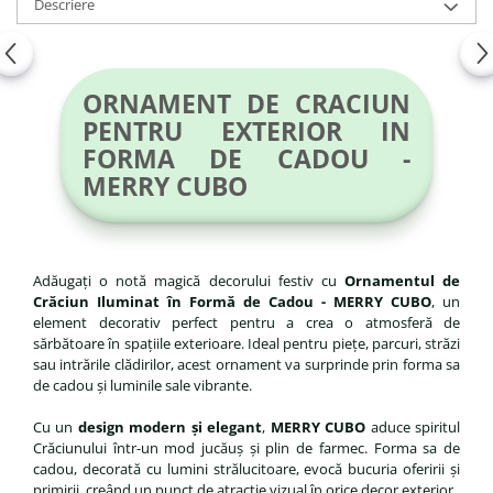
Descriere
ORNAMENT DE CRACIUN
PENTRU EXTERIOR IN
FORMA DE CADOU -
MERRY CUBO
Adăugați o notă magică decorului festiv cu
Ornamentul de
Crăciun Iluminat în Formă de Cadou - MERRY CUBO
, un
element decorativ perfect pentru a crea o atmosferă de
sărbătoare în spațiile exterioare. Ideal pentru piețe, parcuri, străzi
sau intrările clădirilor, acest ornament va surprinde prin forma sa
de cadou și luminile sale vibrante.
Cu un
design modern și elegant
,
MERRY CUBO
aduce spiritul
Crăciunului într-un mod jucăuș și plin de farmec. Forma sa de
cadou, decorată cu lumini strălucitoare, evocă bucuria oferirii și
primirii, creând un punct de atracție vizual în orice decor exterior.