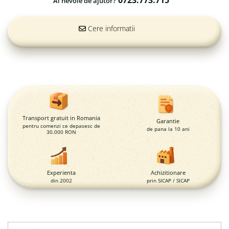
0723.773.715
Magazie pubele / tomberoane
Ai nevoie de ajutor?
gunoi
Mobilier urban
Cere informatii
DIZABILITATI
Transport gratuit in Romania
Garantie
pentru comenzi ce depasesc de
de pana la 10 ani
30.000 RON
Experienta
Achizitionare
din 2002
prin SICAP / SICAP