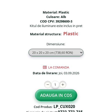
Fileu volei / tenis
Reni de craciun pentru exterior
Mese de Ping Pong
Material: Plastic
Foisoare
Culoare: Alb
Porti fotbal / handball
COD CPV: 39298600-3
Mese picnic
Kitul de iluminare este inclus in pret
Panouri PUBLICITARE
Plastic
Material structura:
Ghivece de exterior
Dimensiune
:
Ghivece din beton
Stalpi stradali
Stalpi camere video
LA COMANDA
Data de livrare:
Joi, 03.09.2026
Stalpi / bolarzi de delimitare
pentru trotuar
Cismea stradala / gradina
ADAUGA IN COS
Tomberoane si Pubele de
Gunoi
LP_CUX020
Cod Produs: