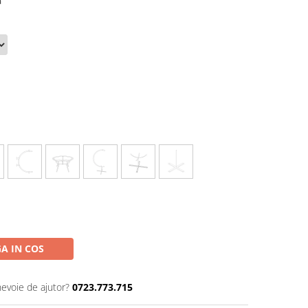
a
A IN COS
nevoie de ajutor?
0723.773.715