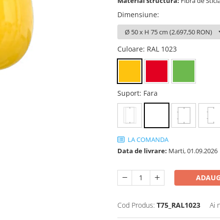
Material structura:
Fibra de Sticl
Dimensiune
:
Culoare
: RAL 1023
Suport
: Fara
LA COMANDA
Data de livrare:
Marti, 01.09.2026
ADAUG
Cod Produs:
T75_RAL1023
Ai 