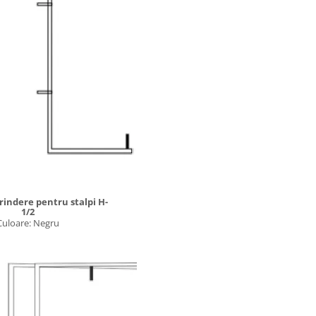
rindere pentru stalpi H-
1/2
Culoare: Negru