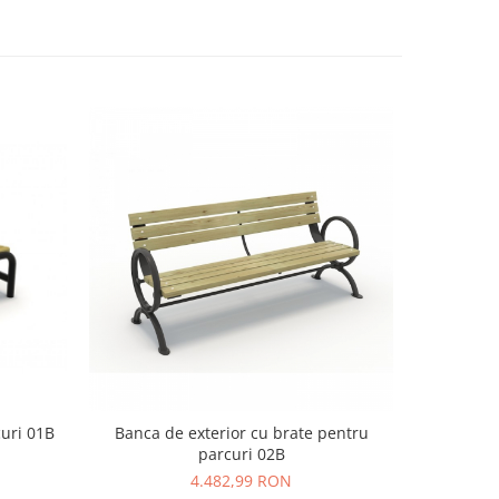
uri 01B
Banca de exterior cu brate pentru
Banchet
parcuri 02B
4.482,99 RON