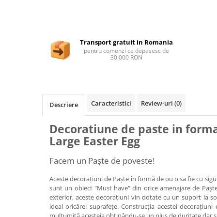
Ghivece de exterior
Ghivece din beton
Stalpi stradali
Transport gratuit in Romania
Stalpi camere video
pentru comenzi ce depasesc de
Stalpi / bolarzi de delimitare
30.000 RON
pentru trotuar
Cismea stradala / gradina
Tomberoane si Pubele de Gunoi
Caracteristici
Review-uri
(0)
Descriere
Magazie pubele / tomberoane
gunoi
Decoratiune de paste in forma
Mobilier urban DIZABILITATI
Large Easter Egg
Facem un Paște de poveste!
Aceste decorațiuni de Paște în formă de ou o sa fie cu sigu
sunt un obiect "Must have" din orice amenajare de Paște. 
exterior, aceste decorațiuni vin dotate cu un suport la so
ideal oricărei suprafețe. Construcția acestei decorațiuni e
mulțumită acesteia obținându-se un plus de duritate dar și