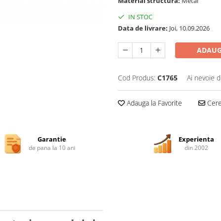
Material structura:
Metal
IN STOC
Data de livrare:
Joi, 10.09.2026
ADAUG
Cod Produs:
C1765
Ai nevoie d
Adauga la Favorite
Cere 
Garantie
Experienta
de pana la 10 ani
din 2002