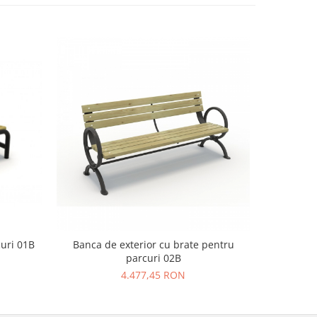
uri 01B
Banca de exterior cu brate pentru
Banchet
parcuri 02B
4.477,45 RON