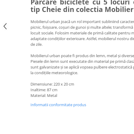
Parcare biciclete cu 5 locuri
Ghivece de exterior
tip Cheie din colectia Mobilie
Ghivece din beton
Stalpi stradali
Mobilierul urban joacă un rol important subliniind caracteri
picnic, foișoare, coșuri de gunoi și multe altele; transform
Stalpi camere video
locuit sociale. Folosim materiale de primă calitate pentru 
Stalpi / bolarzi de delimitare
adaptate condițiilor exterioare. Astfel, mobilierul nostru d
pentru trotuar
de zile.
Cismea stradala / gradina
Mobilierul urban poate fi produs din lemn, metal și diverse
Tomberoane si Pubele de Gunoi
Piesele din lemn sunt executate din material pe primă clas
sunt galvanizate și se aplică vopsea pulbere electrostatică 
Magazie pubele / tomberoane
la condițiile meteorologice.
gunoi
Mobilier urban DIZABILITATI
Dimensiune: 220 x 20 cm
Inaltime: 87 cm
Material: Metal
Informatii conformitate produs