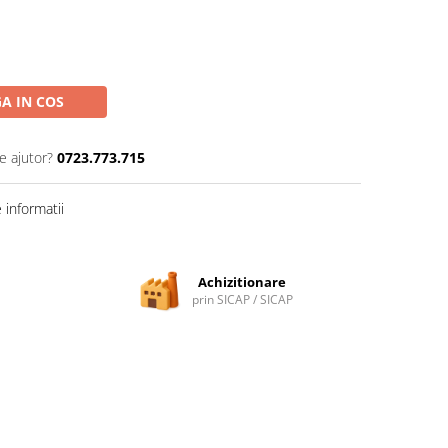
A IN COS
e ajutor?
0723.773.715
informatii
Achizitionare
prin SICAP / SICAP