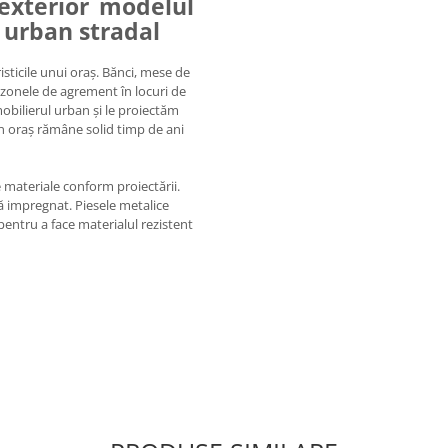
 exterior modelul
r urban stradal
sticile unui oraș. Bănci, mese de
ă zonele de agrement în locuri de
mobilierul urban și le proiectăm
in oraș rămâne solid timp de ani
 materiale conform proiectării.
ă impregnat. Piesele metalice
pentru a face materialul rezistent