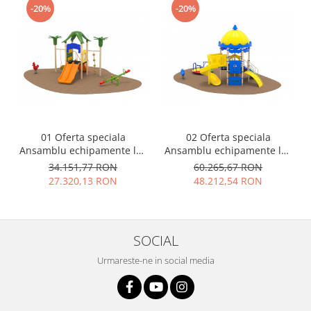
-20%
-20%
01 Oferta speciala
02 Oferta speciala
Ansamblu echipamente loc
Ansamblu echipamente loc
de joaca Scara Tobogan
de joaca Scara 2 Tobogane
34.151,77 RON
60.265,67 RON
Cataratoare Leagan
Cataratoare Figurina arc
27.320,13 RON
48.212,54 RON
Balansoar Figurina arc
Carusel
SOCIAL
Urmareste-ne in social media