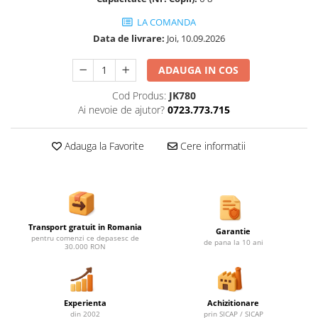
Ghivece de exterior
LA COMANDA
Ghivece din beton
Data de livrare:
Joi, 10.09.2026
Stalpi stradali
Stalpi camere video
ADAUGA IN COS
Stalpi / bolarzi de delimitare
Cod Produs:
JK780
pentru trotuar
Ai nevoie de ajutor?
0723.773.715
Cismea stradala / gradina
Tomberoane si Pubele de Gunoi
Adauga la Favorite
Cere informatii
Magazie pubele / tomberoane
gunoi
Mobilier urban DIZABILITATI
Transport gratuit in Romania
Garantie
pentru comenzi ce depasesc de
de pana la 10 ani
30.000 RON
Experienta
Achizitionare
din 2002
prin SICAP / SICAP