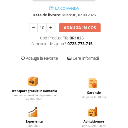
Ghivece de exterior
LA COMANDA
Ghivece din beton
Data de livrare:
Miercuri, 02.09.2026
Stalpi stradali
Stalpi camere video
ADAUGA IN COS
Stalpi / bolarzi de delimitare
Cod Produs:
TR_BR1035
pentru trotuar
Ai nevoie de ajutor?
0723.773.715
Cismea stradala / gradina
Tomberoane si Pubele de Gunoi
Adauga la Favorite
Cere informatii
Magazie pubele / tomberoane
gunoi
Mobilier urban DIZABILITATI
Transport gratuit in Romania
Garantie
pentru comenzi ce depasesc de
de pana la 10 ani
30.000 RON
Experienta
Achizitionare
din 2002
prin SICAP / SICAP