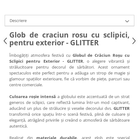
Descriere
Glob de craciun rosu cu sclipici,
pentru exterior - GLITTER
Îmbogățiți atmosfera festivă cu
Globul de Crăciun Roșu cu
Sclipici pentru Exterior - GLITTER
, o alegere vibrantă și
strălucitoare pentru decorul de sărbători. Acest ornament
spectaculos este perfect pentru a adăuga un strop de magie și
glamour spațiilor exterioare, fie că vorbim de piețe, parcuri sau
centre comerciale.
Culoarea roșie intensă
a globului este accentuată de un strat
generos de sclipici, care reflectă lumina într-un mod captivant,
aducând un plus de strălucire și veselie decorului dvs.
GLITTER
transformă orice spațiu într-o scenă festivă, plină de culoare și
eleganță, atrăgând privirile și creând o atmosferă de sărbătoare
autentică.
Realizat din
materiale durabile
, acest glob este special