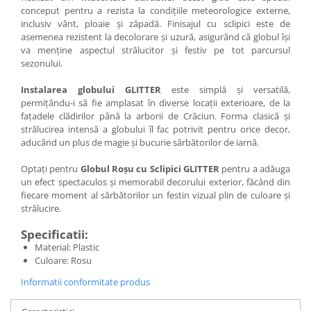
conceput pentru a rezista la condițiile meteorologice externe,
inclusiv vânt, ploaie și zăpadă. Finisajul cu sclipici este de
asemenea rezistent la decolorare și uzură, asigurând că globul își
va menține aspectul strălucitor și festiv pe tot parcursul
sezonului.
Instalarea globului GLITTER
este simplă și versatilă,
permițându-i să fie amplasat în diverse locații exterioare, de la
fațadele clădirilor până la arborii de Crăciun. Forma clasică și
strălucirea intensă a globului îl fac potrivit pentru orice decor,
aducând un plus de magie și bucurie sărbătorilor de iarnă.
Optați pentru
Globul Roșu cu Sclipici GLITTER
pentru a adăuga
un efect spectaculos și memorabil decorului exterior, făcând din
fiecare moment al sărbătorilor un festin vizual plin de culoare și
strălucire.
Specificatii:
Material: Plastic
Culoare: Rosu
Informatii conformitate produs