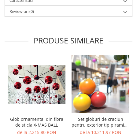
Caracteristici
Review-uri
(0)
PRODUSE SIMILARE
Glob ornamental din fibra
Set globuri de craciun
de sticla X-MAS BALL
pentru exterior tip piramida
din 4 Globuri - X-MAS
de la 2.215,80 RON
de la 10.211,97 RON