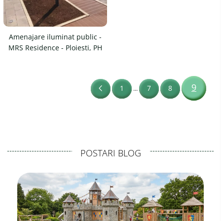
Amenajare iluminat public -
MRS Residence - Ploiesti, PH
9
1
7
8
...
POSTARI BLOG